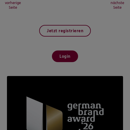
vorherige
nächste
Seite
Seite
Jetzt registrieren
Login