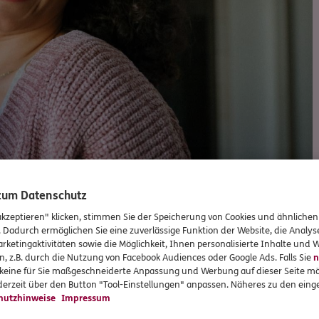
 zum Datenschutz
akzeptieren" klicken, stimmen Sie der Speicherung von Cookies und ähnlichen
. Dadurch ermöglichen Sie eine zuverlässige Funktion der Website, die Analy
rketingaktivitäten sowie die Möglichkeit, Ihnen personalisierte Inhalte und
Versicherungen und Vorsorge
n, z.B. durch die Nutzung von Facebook Audiences oder Google Ads. Falls Sie
n
r keine für Sie maßgeschneiderte Anpassung und Werbung auf dieser Seite mö
erzeit über den Button "Tool-Einstellungen" anpassen. Näheres zu den einge
hutzhinweise
Impressum