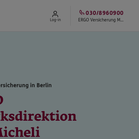
030/8960900
ERGO Versicherung MICHELI Assekuranz Kontor e.K.
Log-in
rsicherung in Berlin
O
rksdirektion
icheli