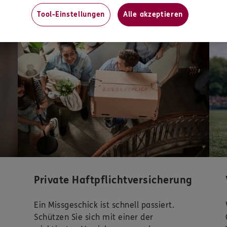
Unsere beliebtesten Produkte
Tool-Einstellungen
Alle akzeptieren
Mit
Private Haftpflichtversicherung
Ein Missgeschick ist schnell passiert.
Schützen Sie sich mit einer der