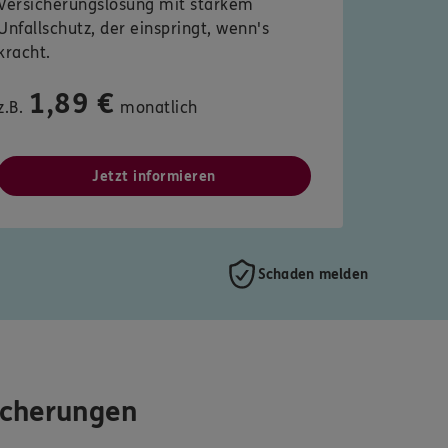
Versicherungslösung mit starkem
Unfallschutz, der einspringt, wenn's
kracht.
1,89 €
z.B.
monatlich
Jetzt informieren
Schaden melden
icherungen