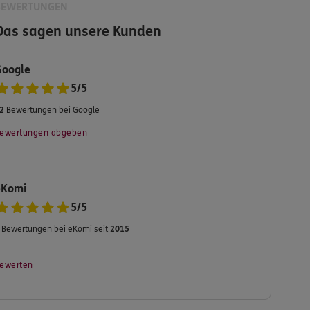
BEWERTUNGEN
Das sagen unsere Kunden
Google
5
/
5
2
Bewertungen bei Google
ewertungen abgeben
eKomi
5
/
5
Bewertungen bei eKomi seit
2015
ewerten