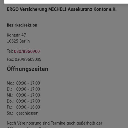
ERGO Versicherung MICHELI Assekuranz Kontor e.K.
Bezirksdirektion
Kantstr. 47
10625 Berlin
Tel:
030/8960900
Fax:
030/89609099
Öffnungszeiten
Mo.
:
09:00 - 17:00
Di.
:
09:00 - 17:00
Mi.
:
09:00 - 17:00
Do.
:
09:00 - 17:00
Fr.
:
09:00 - 16:00
Sa.
:
geschlossen
Nach Vereinbarung sind Termine auch außerhalb der