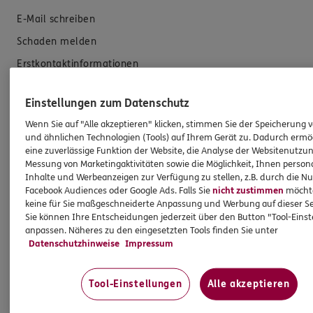
E-Mail schreiben
Schaden melden
Erstkontaktinformationen
EU-Offenlegungsvereinbarung
Einstellungen zum Datenschutz
Datenverarbeitung
Wenn Sie auf "Alle akzeptieren" klicken, stimmen Sie der Speicherung 
und ähnlichen Technologien (Tools) auf Ihrem Gerät zu. Dadurch ermö
Das könnte Sie auch interessieren
eine zuverlässige Funktion der Website, die Analyse der Websitenutzun
Messung von Marketingaktivitäten sowie die Möglichkeit, Ihnen persona
Inhalte und Werbeanzeigen zur Verfügung zu stellen, z.B. durch die N
Unsere Agentur
Facebook Audiences oder Google Ads. Falls Sie
nicht zustimmen
möchten
Referenzen
keine für Sie maßgeschneiderte Anpassung und Werbung auf dieser Se
Sie können Ihre Entscheidungen jederzeit über den Button "Tool-Eins
Standorte
anpassen. Näheres zu den eingesetzten Tools finden Sie unter
Datenschutzhinweise
Impressum
Sponsoring
Kooperationspartner
Tool-Einstellungen
Alle akzeptieren
Jobangebote