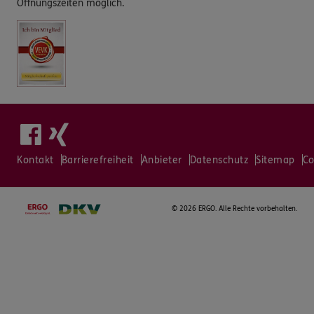
Öffnungszeiten möglich.
Kontakt
Barrierefreiheit
Anbieter
Datenschutz
Sitemap
Co
©
2026 ERGO. Alle Rechte vorbehalten.