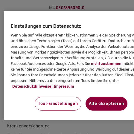
Tel:
030/896090-0
info@micheli-assekuranz.de
Einstellungen zum Datenschutz
Wenn Sie auf "Alle akzeptieren" klicken, stimmen Sie der Speicherung 
und ähnlichen Technologien (Tools) auf Ihrem Gerät zu. Dadurch ermö
eine zuverlässige Funktion der Website, die Analyse der Websitenutzun
Messung von Marketingaktivitäten sowie die Möglichkeit, Ihnen persona
Inhalte und Werbeanzeigen zur Verfügung zu stellen, z.B. durch die N
Kontakt aufnehmen
Facebook Audiences oder Google Ads. Falls Sie
nicht zustimmen
möchten
keine für Sie maßgeschneiderte Anpassung und Werbung auf dieser Se
Sie können Ihre Entscheidungen jederzeit über den Button "Tool-Eins
anpassen. Näheres zu den eingesetzten Tools finden Sie unter
Datenschutzhinweise
Impressum
Produkte
Tool-Einstellungen
Alle akzeptieren
Zahnversicherungen
Kfz-Versicherung
Krankenversicherung