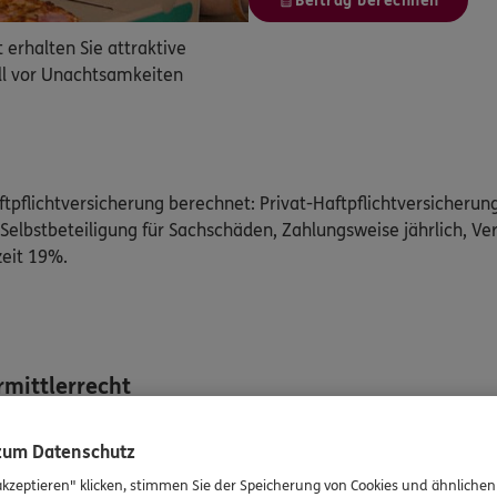
Beitrag berechnen
erhalten Sie attraktive
ell vor Unachtsamkeiten
ftpflichtversicherung berechnet: Privat-Haftpflichtversicherung
elbstbeteiligung für Sachschäden, Zahlungsweise jährlich, Ver
zeit 19%.
mittlerrecht
Auskünfte zu meiner Person zu geben. Sowohl Ihr Schutz als Ver
 zum Datenschutz
n mich dazu an. Ich biete Beratung an, für die Versicherungsve
akzeptieren" klicken, stimmen Sie der Speicherung von Cookies und ähnlichen