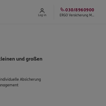
030/8960900
ERGO Versicherung MICHELI Assekuranz Kontor e.K.
Log-in
kleinen und großen
ndividuelle Absicherung
management