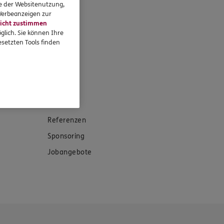
se der Websitenutzung,
 Werbeanzeigen zur
icht zustimmen
glich. Sie können Ihre
setzten Tools finden
eressieren
Referenzen
Sponsoring
Jobangebote