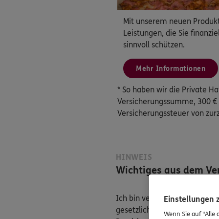
Mit unserem neuen Produkt 
Leistungen, die Sie finanzi
sinnvoll schützen.
Mehr Informationen
* So haben wir die Private Ha
Versicherungssumme, 300 € S
Versicherungssteuer von zur
HINWEIS
Wichtiges aus dem Ver
Ich bin verpflichtet, Ihnen 
Einstellungen
gesetzliche Regelungen halte
Wenn Sie auf "Alle 