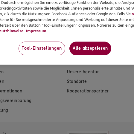
uwendungen.
. Dadurch ermöglichen Sie eine zuverlässige Funktion der Website, die Analy
rketingaktivitäten sowie die Möglichkeit, Ihnen personalisierte Inhalte und
n, z.B. durch die Nutzung von Facebook Audiences oder Google Ads. Falls Sie
n
r keine für Sie maßgeschneiderte Anpassung und Werbung auf dieser Seite mö
erzeit über den Button "Tool-Einstellungen" anpassen. Näheres zu den einge
hutzhinweise
Impressum
Tool-Einstellungen
Alle akzeptieren
rvices
Das könnte Sie auch int
en
Unsere Agentur
en
Standorte
formationen
Kooperationspartner
gsvereinbarung
tung