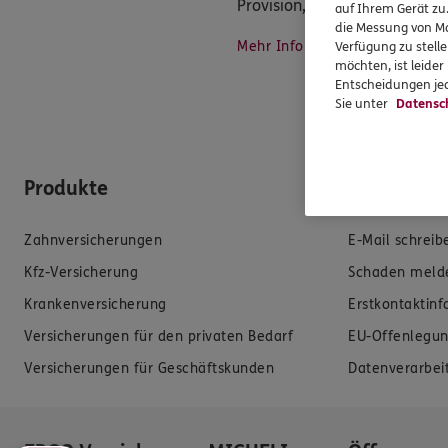
Provision, ferner sonstige Z
auf Ihrem Gerät zu
die Messung von Ma
Mehr Informationen
Verfügung zu stelle
möchten, ist leide
Entscheidungen jed
Sie unter
Datensc
Produkte
Hilfe & Se
Zahnversicherungen
E-Mail schreib
Kfz-Versicherung
Schaden meld
Krankenversicherung
Erstkontaktin
Versicherungen für den privaten Bedarf
EU-Offenlegun
Versicherungen für Geschäftskunden
Datenverarbei