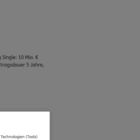
 Single: 10 Mio. €
tragsdauer 5 Jahre,
braucher sowie auch
rmittlung erhalte ich
 Technologien (Tools)