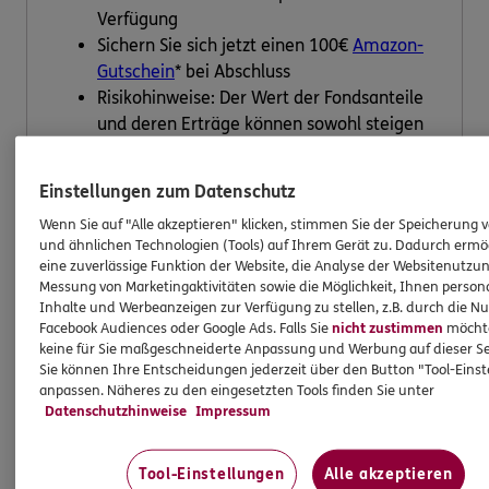
Verfügung
Sichern Sie sich jetzt einen 100€
Amazon-
Gutschein
* bei Abschluss
Risikohinweise: Der Wert der Fondsanteile
und deren Erträge können sowohl steigen
als auch fallen. Und es besteht die
Möglichkeit, dass Sie am Ende der
Einstellungen zum Datenschutz
Ansparphase bei einer Rückgabe von
Wenn Sie auf "Alle akzeptieren" klicken, stimmen Sie der Speicherung 
Anteilen nicht den vollen investierten
und ähnlichen Technologien (Tools) auf Ihrem Gerät zu. Dadurch ermö
Betrag zurückerhalten. Fonds unterliegen
eine zuverlässige Funktion der Website, die Analyse der Websitenutzun
zudem den allgemeinen Markt- und
Messung von Marketingaktivitäten sowie die Möglichkeit, Ihnen persona
Zinsänderungsrisiken.
Inhalte und Werbeanzeigen zur Verfügung zu stellen, z.B. durch die N
Facebook Audiences oder Google Ads. Falls Sie
nicht zustimmen
möchten
keine für Sie maßgeschneiderte Anpassung und Werbung auf dieser Se
Berater kontaktieren
Sie können Ihre Entscheidungen jederzeit über den Button "Tool-Eins
anpassen. Näheres zu den eingesetzten Tools finden Sie unter
Datenschutzhinweise
Impressum
Tool-Einstellungen
Alle akzeptieren
ERGO und MEAG – Ihre starken Partner bei