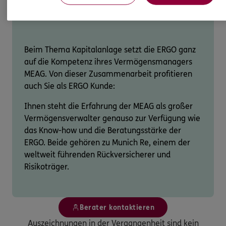
Investmentfonds
Beim Thema Kapitalanlage setzt die ERGO ganz
auf die Kompetenz ihres Vermögensmanagers
MEAG. Von dieser Zusammenarbeit profitieren
auch Sie als ERGO Kunde:
Ihnen steht die Erfahrung der MEAG als großer
Vermögensverwalter genauso zur Verfügung wie
das Know-how und die Beratungsstärke der
ERGO. Beide gehören zu Munich Re, einem der
weltweit führenden Rückversicherer und
Risikoträger.
Berater kontaktieren
Auszeichnungen in der Vergangenheit sind kein