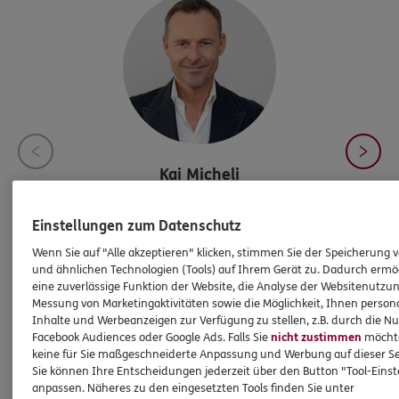
Kai
Micheli
Bezirksdirektor / Inhaber
Einstellungen zum Datenschutz
Wenn Sie auf "Alle akzeptieren" klicken, stimmen Sie der Speicherung 
Tel:
030/896090-0
und ähnlichen Technologien (Tools) auf Ihrem Gerät zu. Dadurch ermö
eine zuverlässige Funktion der Website, die Analyse der Websitenutzun
info@micheli-assekuranz.de
Messung von Marketingaktivitäten sowie die Möglichkeit, Ihnen persona
Inhalte und Werbeanzeigen zur Verfügung zu stellen, z.B. durch die N
Facebook Audiences oder Google Ads. Falls Sie
nicht zustimmen
möchten
keine für Sie maßgeschneiderte Anpassung und Werbung auf dieser Se
Sie können Ihre Entscheidungen jederzeit über den Button "Tool-Eins
anpassen. Näheres zu den eingesetzten Tools finden Sie unter