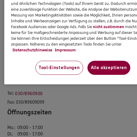
Standorte
und ähnlichen Technologien (Tools) auf Ihrem Gerät zu. Dadurch ermö
eine zuverlässige Funktion der Website, die Analyse der Websitenutzun
Sponsoring
Messung von Marketingaktivitäten sowie die Möglichkeit, Ihnen persona
Kooperationspartner
Inhalte und Werbeanzeigen zur Verfügung zu stellen, z.B. durch die N
Facebook Audiences oder Google Ads. Falls Sie
nicht zustimmen
möchten
Jobangebote
keine für Sie maßgeschneiderte Anpassung und Werbung auf dieser Se
Sie können Ihre Entscheidungen jederzeit über den Button "Tool-Eins
anpassen. Näheres zu den eingesetzten Tools finden Sie unter
ERGO Versicherung MICHELI Assekuranz Kontor e.K.
Datenschutzhinweise
Impressum
Bezirksdirektion
Tool-Einstellungen
Alle akzeptieren
Kantstr. 47
10625 Berlin
Tel:
030/8960900
Fax:
030/89609099
Öffnungszeiten
Mo.
:
09:00 - 17:00
Di.
:
09:00 - 17:00