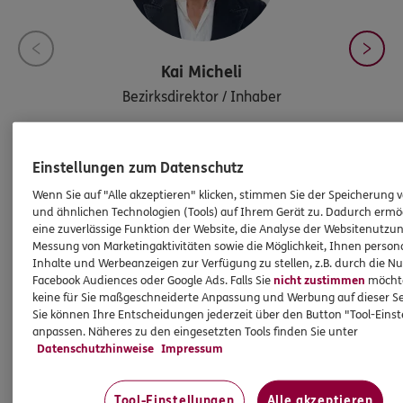
Kai
Micheli
Bezirksdirektor / Inhaber
Tel:
030/896090-0
Einstellungen zum Datenschutz
info@micheli-assekuranz.de
Wenn Sie auf "Alle akzeptieren" klicken, stimmen Sie der Speicherung 
und ähnlichen Technologien (Tools) auf Ihrem Gerät zu. Dadurch ermö
eine zuverlässige Funktion der Website, die Analyse der Websitenutzun
Messung von Marketingaktivitäten sowie die Möglichkeit, Ihnen persona
Inhalte und Werbeanzeigen zur Verfügung zu stellen, z.B. durch die N
Facebook Audiences oder Google Ads. Falls Sie
nicht zustimmen
möchten
keine für Sie maßgeschneiderte Anpassung und Werbung auf dieser Se
Sie können Ihre Entscheidungen jederzeit über den Button "Tool-Eins
Mehr
anpassen. Näheres zu den eingesetzten Tools finden Sie unter
Datenschutzhinweise
Impressum
HINWEIS
Tool-Einstellungen
Alle akzeptieren