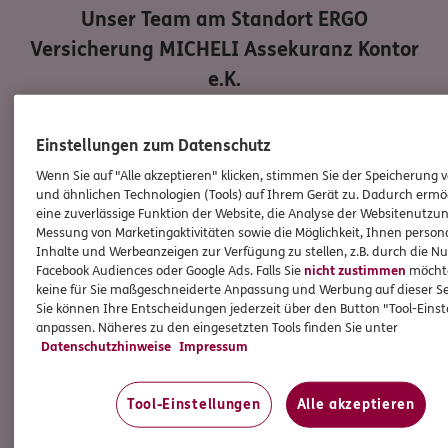
Unser Team am Standort
ERGO
Versicherung MICHELI Assekuranz Kontor
e.K.
Einstellungen zum Datenschutz
Wenn Sie auf "Alle akzeptieren" klicken, stimmen Sie der Speicherung 
und ähnlichen Technologien (Tools) auf Ihrem Gerät zu. Dadurch ermö
eine zuverlässige Funktion der Website, die Analyse der Websitenutzun
Messung von Marketingaktivitäten sowie die Möglichkeit, Ihnen persona
Inhalte und Werbeanzeigen zur Verfügung zu stellen, z.B. durch die N
Facebook Audiences oder Google Ads. Falls Sie
nicht zustimmen
möchten
keine für Sie maßgeschneiderte Anpassung und Werbung auf dieser Se
Sie können Ihre Entscheidungen jederzeit über den Button "Tool-Eins
anpassen. Näheres zu den eingesetzten Tools finden Sie unter
Kai
Micheli
Datenschutzhinweise
Impressum
Bezirksdirektor / Inhaber
Tool-Einstellungen
Alle akzeptieren
Tel:
030/896090-0